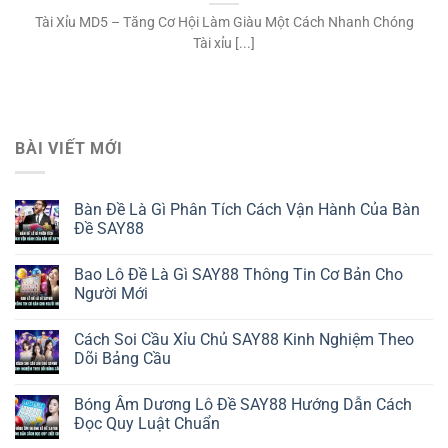
Tài Xỉu MD5 – Tăng Cơ Hội Làm Giàu Một Cách Nhanh Chóng
Tài xỉu [...]
BÀI VIẾT MỚI
Bàn Đề Là Gì Phân Tích Cách Vận Hành Của Bàn
Đề SAY88
Bao Lô Đề Là Gì SAY88 Thông Tin Cơ Bản Cho
Người Mới
Cách Soi Cầu Xỉu Chủ SAY88 Kinh Nghiệm Theo
Dõi Bảng Cầu
Bóng Âm Dương Lô Đề SAY88 Hướng Dẫn Cách
Đọc Quy Luật Chuẩn