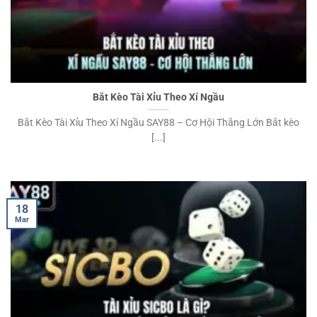
Bắt Kèo Tài Xỉu Theo Xí Ngầu
Bắt Kèo Tài Xỉu Theo Xí Ngầu SAY88 – Cơ Hội Thắng Lớn Bắt kèo
[...]
18
Mar